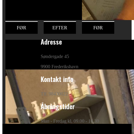
FØR
EFTER
FØR
Adresse
Søndergade 45
9900 Frederikshavn
Kontakt info
Tlf. 98430022
Åbningstider
Man - Fredag kl. 09.00 - 16.30