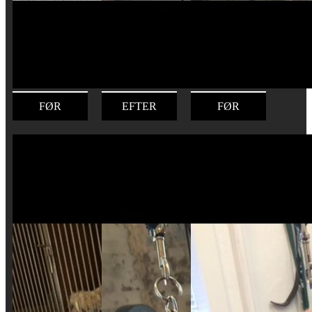
FØR
EFTER
FØR