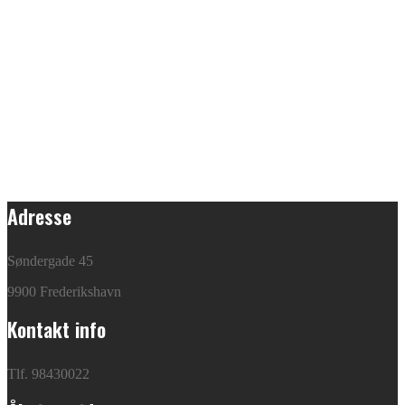
Adresse
Søndergade 45
9900 Frederikshavn
Kontakt info
Tlf. 98430022